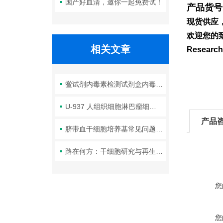
国产好血清，邀你一起免费试！
产品货号
现货供应
欢迎您的致
相关文章
Resea
鲎试剂内毒素检测试剂盒内毒素检测试剂盒实验原理
U-937 人组织细胞淋巴瘤细胞 使用说明
产品
脐带血干细胞培养基常见问题：细胞增殖慢、干性丧失的原因与对策
路在何方：干细胞研究与再生医学
您
您