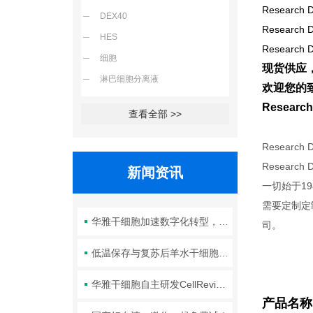
Research D
DEX40
Research D
HES
Research D
细胞
现货供应
淋巴细胞分离液
欢迎您的致
Resea
查看全部 >>
Researc
Resear
新闻资讯
一切始于1
需要定制定
华雅干细胞加速数字化转型，以智能化服务赋能生命科学创新发展
司。
低温保存与复苏后羊水干细胞培养基的选择要点：维持细胞活性的关键因素
华雅干细胞自主研发CellRevive Supplement细胞急救万能添加剂正式开售
产品名称