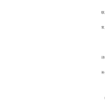
联
常
详
补