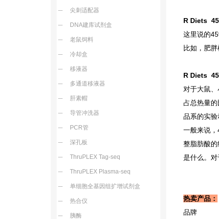
尖刺适配器
R Diets 45
DNA建库试剂盒
这里说的4
老鼠饲料
比如，肥胖
冷却盒
移液器
R Diets 45
多通道移液器
对于大鼠、
肝素帽
占总热量的
导管冲洗器
品系的实验
PCR管
一般来说，
深孔板
整脂肪酸的
ThruPLEX Tag-seq
是什么。对
ThruPLEX Plasma-seq
单细胞全基因组扩增试剂盒
热卖产品：
热合仪
品牌
胰酶