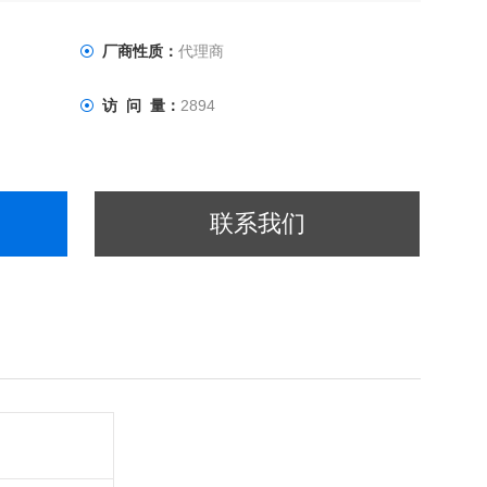
厂商性质：
代理商
访 问 量：
2894
联系我们