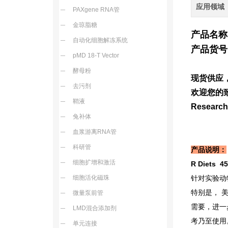
应用领域
PAXgene RNA管
金琼脂糖
产品名称
自动化细胞解冻系统
产品货号
pMD 18-T Vector
酵母粉
现货供应
去污剂
欢迎您的致
鞘液
Resea
兔补体
血浆游离RNA管
科研管
产品说明：
细胞扩增和激活
R Diets 45
细胞活化磁珠
针对实验动
特别是， 
微量泵前管
需要，进一
LMD混合添加剂
考乃至使用
单元连接