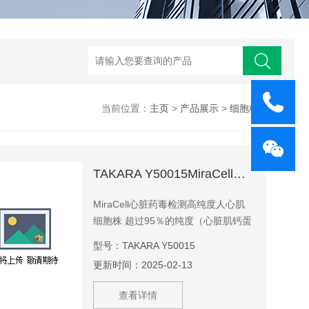
当前位置：
主页
>
产品展示
>
细胞株
>
TAKARA Y50015MiraCell心脏药毒检测高纯度人心肌细胞株
MiraCell心脏药毒检测高纯度人心肌
细胞株 超过95％的纯度（心脏肌钙蛋
白T阳性率） 纯化没有经过药物选择
型号：TAKARA Y50015
细胞在体外自发搏动 对各种离子通道
更新时间：2025-02-13
抑制剂的电生理响应 （例如E-4031，
Chromanol 293B等） 方便，即用型
查看详情
规格—细胞可在解冻后立即用于分析