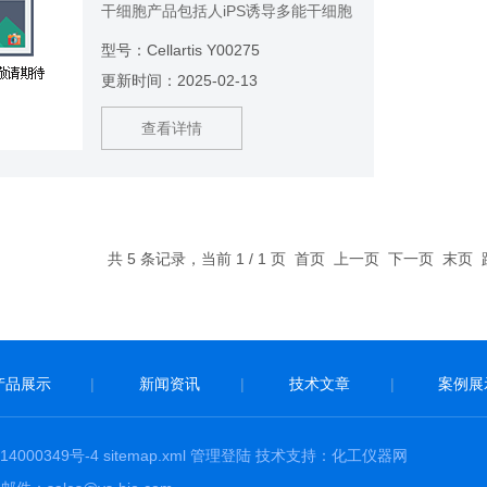
干细胞产品包括人iPS诱导多能干细胞
和用于增殖培养的Cellartis DEF-CS
型号：Cellartis Y00275
Culture System培养体系。细胞系的
更新时间：2025-02-13
纯度和干细胞特征经过广泛分析。细
胞在分化时可以分化形成所有三个胚
查看详情
层的衍生物。
共 5 条记录，当前 1 / 1 页 首页 上一页 下一页 末页
产品展示
|
新闻资讯
|
技术文章
|
案例展
4000349号-4
sitemap.xml
管理登陆
技术支持：
化工仪器网