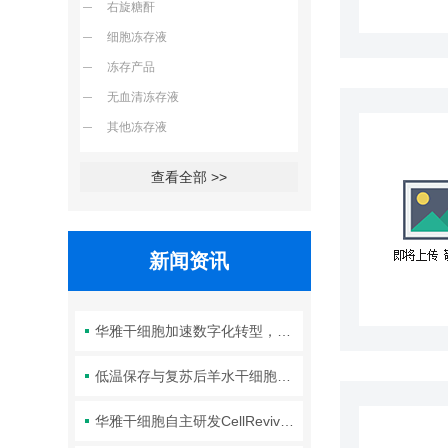
右旋糖酐
细胞冻存液
冻存产品
无血清冻存液
其他冻存液
查看全部 >>
新闻资讯
华雅干细胞加速数字化转型，以智能化服务赋能生命科学创新发展
低温保存与复苏后羊水干细胞培养基的选择要点：维持细胞活性的关键因素
华雅干细胞自主研发CellRevive Supplement细胞急救万能添加剂正式开售