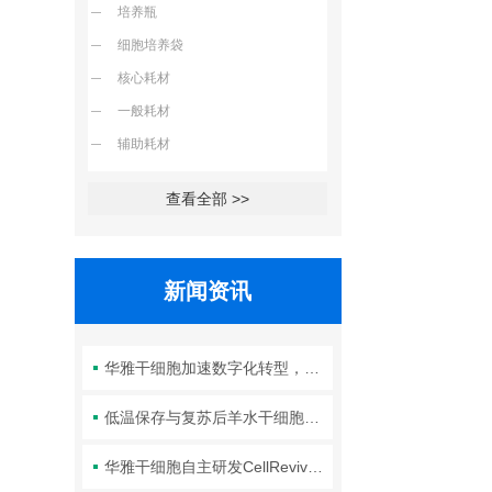
培养瓶
细胞培养袋
核心耗材
一般耗材
辅助耗材
查看全部 >>
新闻资讯
华雅干细胞加速数字化转型，以智能化服务赋能生命科学创新发展
低温保存与复苏后羊水干细胞培养基的选择要点：维持细胞活性的关键因素
华雅干细胞自主研发CellRevive Supplement细胞急救万能添加剂正式开售