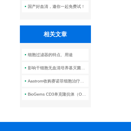
国产好血清，邀你一起免费试！
相关文章
细胞过滤器的特点、用途
影响干细胞无血清培养基灭菌的原因
Aastrom收购赛诺菲细胞治疗和再生医学（CTRM）业务
BioGems CD3单克隆抗体（OKT3） 你了解吗？