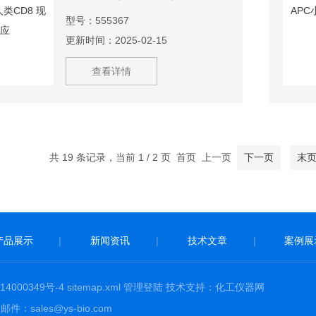
555367 产品说明：RPA-T8单克隆抗
型号：555367
体与CD8α（CD8α）特异性结合。
更新时间：2025-02-15
CD8α是I型跨膜糖蛋白，是免疫球蛋
白超家族的成员。CD8α在大多数胸腺
查看详情
细胞，αβT细胞和γδT细胞亚群以及某
些NK细胞中表达。
共 19 条记录，当前 1 / 2 页 首页 上一页
下一页
末
产品展示
|
新闻资讯
|
技术文章
|
案例展
4000349号-4
sitemap.xml
管理登陆
技术支持：
化工仪器网
：sales@ys-bio.com