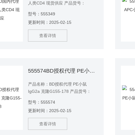
人类CD4 现货供应 产品货号：
555349 产品说明：RPA-T4单克隆抗
型号：555349
体与CD4特异性结合，CD4是在T辅
更新时间：2025-02-15
助/诱导细胞群上表达的59 kDa单链跨
膜糖蛋白。CD4还表达在胸腺细胞亚
查看详情
群上，并在单核细胞和巨噬细胞上较
低水平表达。
555574BD授权代理 PE小鼠IgG2a 克隆G155-178
产品名称：BD授权代理 PE小鼠
IgG2a 克隆G155-178 产品货号：
555574 产品说明：G155-178克隆的
型号：555574
特异性未知。在没有特异性结合的情
更新时间：2025-02-15
况下，该抗体可以非特异性结合免疫
球蛋白Fc受体。
查看详情