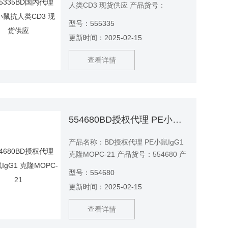
人类CD3 现货供应 产品货号：
555335 产品说明：UCHT1单克隆抗
型号：555335
体与CD3 / T细胞抗原受体复合物的
更新时间：2025-02-15
20kDa亚基人CD3ε链特异性结合。
CD3ε在70-80％的正常人外周血淋巴
查看详情
细胞和60-85％的胸腺细胞中表达。
554680BD授权代理 PE小鼠IgG1 克隆MOPC-21
产品名称：BD授权代理 PE小鼠IgG1
克隆MOPC-21 产品货号：554680 产
品说明：MOPC-21免疫球蛋白是一种
型号：554680
小鼠骨髓瘤蛋白。在筛选各种小鼠和
更新时间：2025-02-15
人类组织的低本底后，选择MOPC-21
免疫球蛋白作为同种型对照。
查看详情