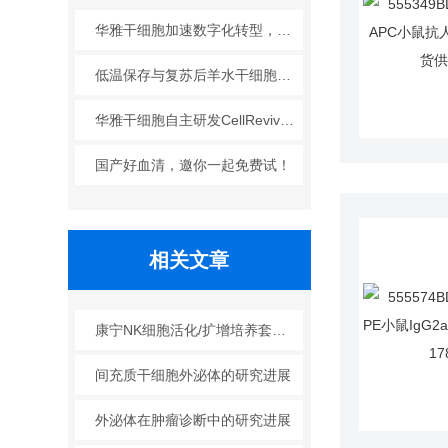
华雅干细胞加速数字化转型，以智能化服务赋能生命科学创新发展
低温保存与复苏后羊水干细胞培养基的选择要点：维持细胞活性的关键因素
华雅干细胞自主研发CellRevive Supplement细胞急救万能添加剂正式开售
国产好血清，邀你一起免费试！
相关文章
康宁NK细胞活化/扩增培养套装Ⅱ 使用指南
间充质干细胞外泌体的研究进展
外泌体在肿瘤诊断中的研究进展