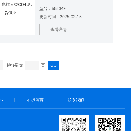
555349 产品说明：RPA-T4单克隆抗
型号：555349
体与CD4特异性结合，CD4是在T辅
更新时间：2025-02-15
助/诱导细胞群上表达的59 kDa单链跨
膜糖蛋白。CD4还表达在胸腺细胞亚
查看详情
群上，并在单核细胞和巨噬细胞上较
低水平表达。
页
跳转到第
页
示
|
在线留言
|
联系我们
|