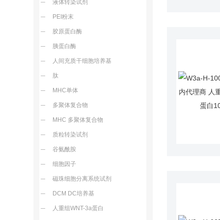
液体转染试剂
PEI粉末
胶原蛋白酶
胰蛋白酶
人间充质干细胞培养基
肽
MHC单体
多聚体复合物
MHC 多聚体复合物
质粒转染试剂
谷氨酰胺
细胞因子
磁珠细胞分离系统试剂
DCM DC培养基
人重组WNT-3a蛋白