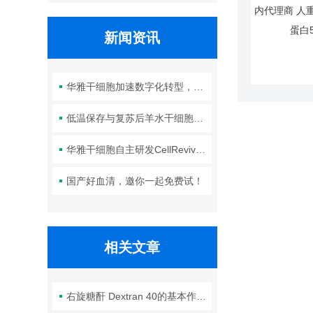
新闻资讯
华雅干细胞加速数字化转型，以智能化服务赋能生命科学创新发展
低温保存与复苏后羊水干细胞培养基的选择要点：维持细胞活性的关键因素
华雅干细胞自主研发CellRevive Supplement细胞急救万能添加剂正式开售
国产好血清，邀你一起免费试！
相关文章
右旋糖酐 Dextran 40的基本作用你了解么