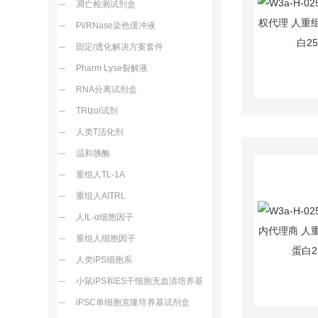
凋亡检测试剂盒
PI/RNase染色缓冲液
固定/透化解决方案套件
Pharm Lyse裂解液
RNA分离试剂盒
TRIzol试剂
人类T活化剂
温和胰酶
重组人TL-1A
重组人AITRL
人IL-α细胞因子
重组人细胞因子
人类iPS细胞系
小鼠iPS和ES干细胞无血清培养基
iPSC单细胞克隆培养基试剂盒