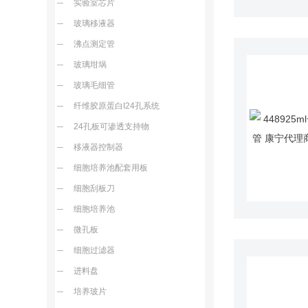
实验室芯片
玻璃移液器
沸点测定管
玻璃坩埚
玻璃毛细管
纤维胶原蛋白I24孔系统
24孔板可渗透支持物
移液器控制器
细胞培养池配套用板
细胞刮板刀
细胞培养池
微孔板
细胞过滤器
进料盘
培养玻片