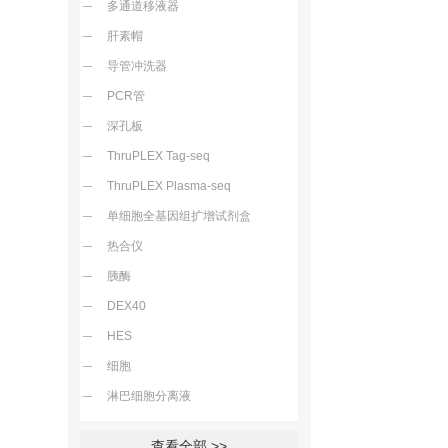
多通道移液器
肝素帽
导管冲洗器
PCR管
深孔板
ThruPLEX Tag-seq
ThruPLEX Plasma-seq
单细胞全基因组扩增试剂盒
热合仪
胰酶
DEX40
HES
细胞
淋巴细胞分离液
查看全部 >>