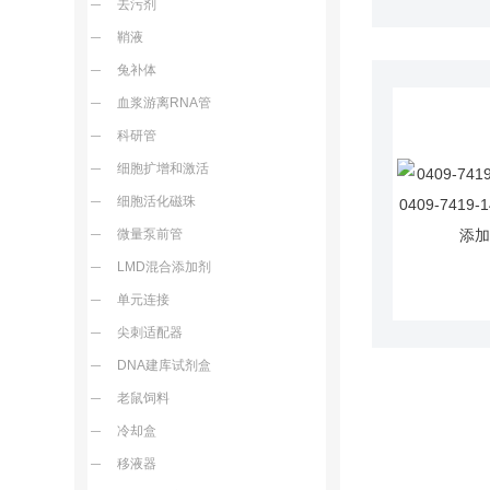
去污剂
鞘液
兔补体
血浆游离RNA管
科研管
细胞扩增和激活
细胞活化磁珠
微量泵前管
LMD混合添加剂
单元连接
尖刺适配器
DNA建库试剂盒
老鼠饲料
冷却盒
移液器