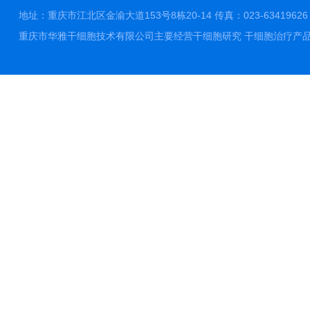
地址：重庆市江北区金渝大道153号8栋20-14 传真：023-63419626 邮件
重庆市华雅干细胞技术有限公司主要经营干细胞研究 干细胞治疗产品