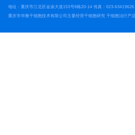
地址：重庆市江北区金渝大道153号8栋20-14 传真：023-63419626 邮件
重庆市华雅干细胞技术有限公司主要经营干细胞研究 干细胞治疗产品