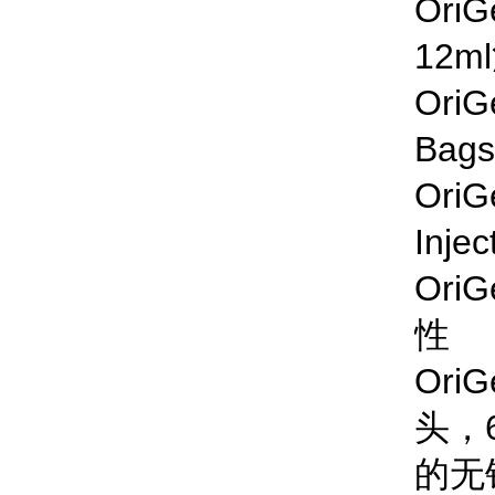
Ori
OriG
OriG
Or
Or
头，
的无