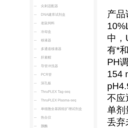
尖刺适配器
产品
DNA建库试剂盒
10%
老鼠饲料
冷却盒
中，
移液器
有*
多通道移液器
肝素帽
PH
导管冲洗器
154
PCR管
pH4
深孔板
ThruPLEX Tag-seq
不应
ThruPLEX Plasma-seq
单剂
单细胞全基因组扩增试剂盒
热合仪
丢弃
胰酶