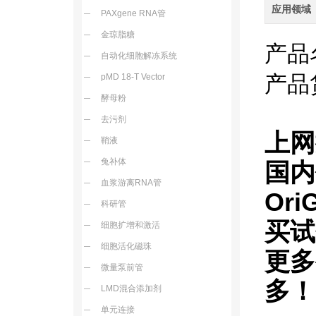
应用领域
PAXgene RNA管
金琼脂糖
产品
自动化细胞解冻系统
产品
pMD 18-T Vector
酵母粉
去污剂
上网
鞘液
兔补体
国内
血浆游离RNA管
Ori
科研管
买试
细胞扩增和激活
细胞活化磁珠
更多
微量泵前管
多！
LMD混合添加剂
单元连接