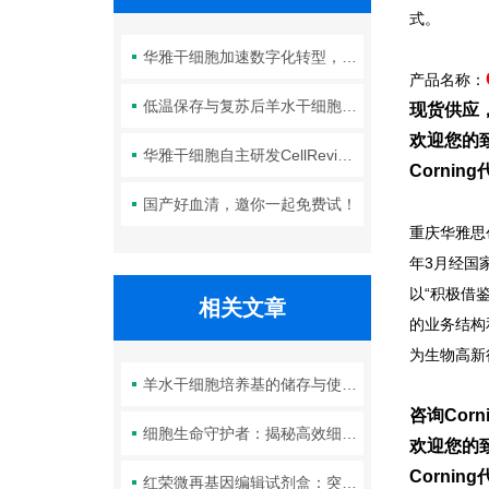
式。
华雅干细胞加速数字化转型，以智能化服务赋能生命科学创新发展
产品名称：
低温保存与复苏后羊水干细胞培养基的选择要点：维持细胞活性的关键因素
现货供应
欢迎您的致
华雅干细胞自主研发CellRevive Supplement细胞急救万能添加剂正式开售
Corni
国产好血清，邀你一起免费试！
重庆华雅思
年3月经国
以“积极借
相关文章
的业务结构
为生物高新
羊水干细胞培养基的储存与使用指南：延长保质期、保障实验重复性的关键技巧
咨询Corn
细胞生命守护者：揭秘高效细胞冻存液如何维持细胞活力与功能
欢迎您的致
Corni
红荣微再基因编辑试剂盒：突破电转瓶颈 · 原代细胞高效编辑