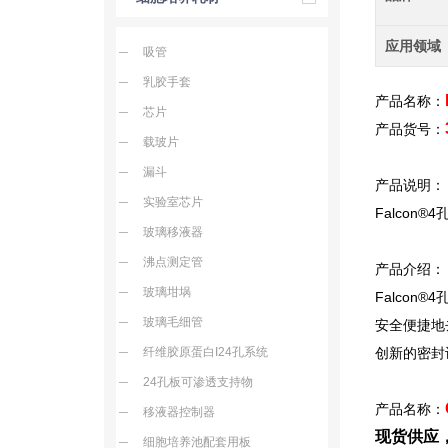
应用领域
吸管
乳胶手套
产品名称：
芯片
产品货号：
载玻片
漏斗
产品说明：
实验室芯片
Falcon®4
玻璃移液器
沸点测定管
产品介绍：
玻璃坩埚
Falcon®4
玻璃毛细管
安全便捷地
纤维胶原蛋白I24孔系统
创新的密封
24孔板可渗透支持物
产品名称：
移液器控制器
现货供应
细胞培养池配套用板