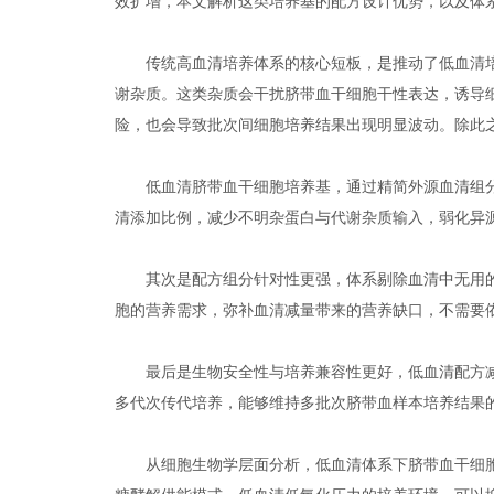
效扩增，本文解析这类培养基的配方设计优势，以及体
传统高血清培养体系的核心短板，是推动了低血清培
谢杂质。这类杂质会干扰脐带血干细胞干性表达，诱导
险，也会导致批次间细胞培养结果出现明显波动。除此
低血清脐带血干细胞培养基，通过精简外源血清组分
清添加比例，减少不明杂蛋白与代谢杂质输入，弱化异
其次是配方组分针对性更强，体系剔除血清中无用的
胞的营养需求，弥补血清减量带来的营养缺口，不需要
最后是生物安全性与培养兼容性更好，低血清配方减
多代次传代培养，能够维持多批次脐带血样本培养结果
从细胞生物学层面分析，低血清体系下脐带血干细胞