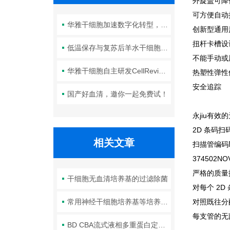
外旋盖可降
可方便自动
华雅干细胞加速数字化转型，以智能化服务赋能生命科学创新发展
创新型通用
扭杆卡槽设
低温保存与复苏后羊水干细胞培养基的选择要点：维持细胞活性的关键因素
不能手动或
华雅干细胞自主研发CellRevive Supplement细胞急救万能添加剂正式开售
热塑性弹性
安全追踪
国产好血清，邀你一起免费试！
永jiu有
2D
条码扫
相关文章
扫描管编码
374502NO
严格的质量
干细胞无血清培养基的过滤除菌
对每个 2
常用神经干细胞培养基等培养基及基本特性
对照既往分
每支管的无菌
BD CBA流式液相多重蛋白定量技术