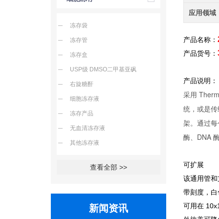
应用领域
冻存袋
产品名称：
冻存管
产品货号：
冻存盒
USP级 DMSO二甲基亚砜
产品说明：
右旋糖酐
采用 The
细胞冻存液
统，或是传
冻存产品
架。通过每
无血清冻存液
酶、DNA 
其他冻存液
可扩展
查看全部 >>
该通用管和
带刻度，白
可用在 10
新闻资讯