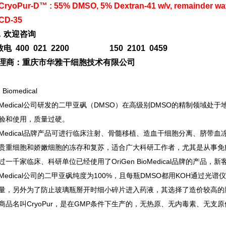
CryoPur-D™ : 55% DMSO, 5% Dextran-41 w/v, remainder wate
CD-35
，欢迎咨询
电 400 021 2200 150 2101 0459
n代理商：重庆市华雅干细胞技术有限公司
Biomedical
Medical
公司研发的二甲亚砜（DMSO）在高级别DMSO的精制领域处于
验和使用，质量过硬。
Medical
品牌产品可进行临床注射、骨髓移植、造血干细胞分离、脐带血
贵重细胞和娇嫩细胞的冻存和复苏，适合广大科研工作者，尤其是从事免
一千家临床、科研单位已经使用了OriGen BioMedical品牌的产品，
Medical
公司的二甲亚砜纯度为100%，且每瓶DMSO都用KOH通过光
量，另外为了防止玻璃瓶掰开时细小碎片进入药液，其选择了造价较高的胶盖多计量
）商品名叫CryoPur，是在GMP条件下生产的，无热原、无内毒素、无