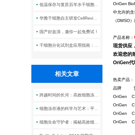
OriGen Bio
低温保存与复苏后羊水干细胞培养基的选择要点：维持细胞活性的关键因素
中允许的含
华雅干细胞自主研发CellRevive Supplement细胞急救万能添加剂正式开售
（DMSO
国产好血清，邀你一起免费试！
产品名称：
干细胞分化试剂盒应用指南：适配胚胎干细胞、间充质干细胞的差异化操作
现货供应
欢迎您的致
OriGe
相关文章
热卖产品：
品牌 
跨越时间的长河：高效细胞冻存液如何确保细胞在长时间保存后依然保持活力
OriGen CP
OriGen CP
细胞冻存液的科学与艺术：平衡保护与复苏，守护细胞健康与活力
OriGen CP
OriGen CP
细胞生命守护者：揭秘高效细胞冻存液如何维持细胞活力与功能