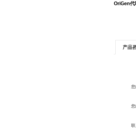
OriGe
产品
您
您
联