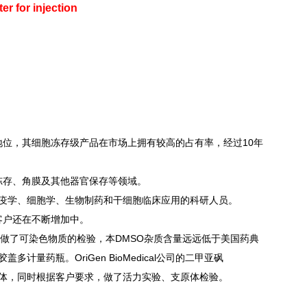
r for injection
地位，其细胞冻存级产品在市场上拥有较高的占有率，经过10年
冻存、角膜及其他器官保存等领域。
疫学、细胞学、生物制药和干细胞临床应用的科研人员。
新客户还在不断增加中。
谱仪做了可染色物质的检验，本DMSO杂质含量远远低于美国药典
药瓶。OriGen BioMedical公司的二甲亚砜
支原体，同时根据客户要求，做了活力实验、支原体检验。