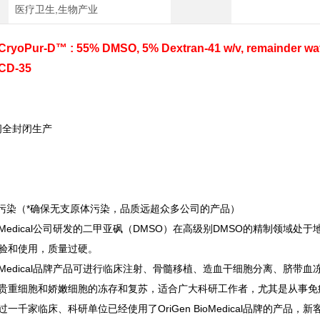
医疗卫生,生物产业
CryoPur-D™ : 55% DMSO, 5% Dextran-41 w/v, remainder wate
CD-35
间全封闭生产
污染（*确保无支原体污染，品质远超众多公司的产品）
Medical
公司研发的二甲亚砜（DMSO）在高级别DMSO的精制领域处于
验和使用，质量过硬。
Medical
品牌产品可进行临床注射、骨髓移植、造血干细胞分离、脐带血
贵重细胞和娇嫩细胞的冻存和复苏，适合广大科研工作者，尤其是从事免
一千家临床、科研单位已经使用了OriGen BioMedical品牌的产品，