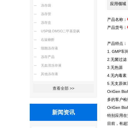
应用领域
冻存袋
冻存管
产品名称：
冻存盒
产品货号：
USP级 DMSO二甲基亚砜
右旋糖酐
产品特点：
细胞冻存液
1. GMP
车
冻存产品
2.
无菌过滤
无血清冻存液
3.
无热源
其他冻存液
4.
无内毒素
5.
无支原体
查看全部 >>
OriGen Bio
多的客户检
OriGen Bio
新闻资讯
特别应用在
目前，有超过