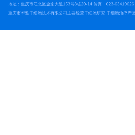
地址：重庆市江北区金渝大道153号8栋20-14 传真：023-63419626 邮件
重庆市华雅干细胞技术有限公司主要经营干细胞研究 干细胞治疗产品