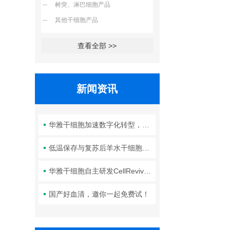
树突、淋巴细胞产品
其他干细胞产品
查看全部 >>
新闻资讯
华雅干细胞加速数字化转型，以智能化服务赋能生命科学创新发展
低温保存与复苏后羊水干细胞培养基的选择要点：维持细胞活性的关键因素
华雅干细胞自主研发CellRevive Supplement细胞急救万能添加剂正式开售
国产好血清，邀你一起免费试！