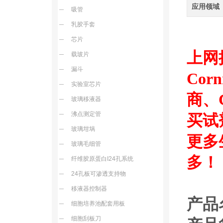
应用领域
吸管
乳胶手套
芯片
上网
载玻片
漏斗
Cor
实验室芯片
商、
玻璃移液器
沸点测定管
买试
玻璃坩埚
更多
玻璃毛细管
多！
纤维胶原蛋白I24孔系统
24孔板可渗透支持物
移液器控制器
产品
细胞培养池配套用板
细胞刮板刀