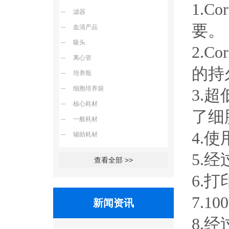
1.
滤器
要。
血清产品
吸头
2.
离心管
的持
培养瓶
细胞培养袋
3.
核心耗材
了细
一般耗材
4.
辅助耗材
5.
查看全部 >>
6.
7.1
新闻资讯
8.