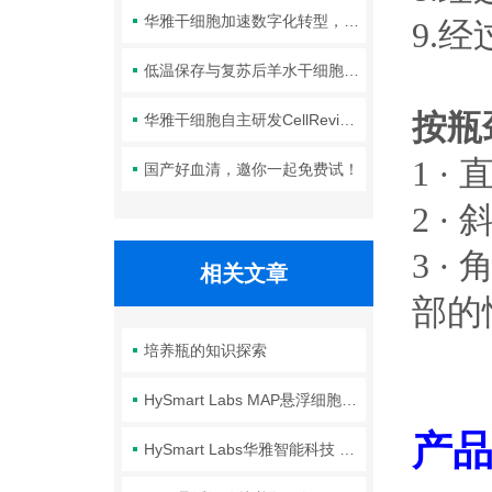
华雅干细胞加速数字化转型，以智能化服务赋能生命科学创新发展
9
低温保存与复苏后羊水干细胞培养基的选择要点：维持细胞活性的关键因素
按瓶
华雅干细胞自主研发CellRevive Supplement细胞急救万能添加剂正式开售
1 
国产好血清，邀你一起免费试！
2 
3 
相关文章
部的
培养瓶的知识探索
HySmart Labs MAP悬浮细胞培养瓶：高效、安全、无缝放大
产品
HySmart Labs华雅智能科技 MAP30-R悬浮培养瓶产品详解