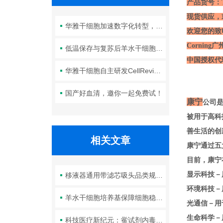
产品货号：TF-
现货供应，
华雅干细胞加速数字化转型，以智能化服务赋能生命科学创新发展
欢迎您的致电
Corni
低温保存与复苏后羊水干细胞培养基的选择要点：维持细胞活性的关键因素
中国授权代
华雅干细胞自主研发CellRevive Supplement细胞急救万能添加剂正式开售
国产好血清，邀你一起免费试！
康宁
公司是
被用于高科
善生活的创
相关文章
康宁通过五
目前，康宁
显示科技－
移液器通用带滤芯吸头品类规格知多少
环境科技－
羊水干细胞培养基保障细胞稳定传代生长环境
光通信－用
生命科学－
科技医疗新纪元：鲎试剂内毒素检测试剂盒，筑就安全防线