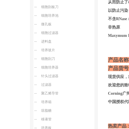
从而防止了
细胞刮板刀
以防止污染
细胞培养池
不含RNase /
微孔板
非热原
细胞过滤器
Maxymu
进料盘
培养玻片
细胞刮刀
产品名称
细胞培养器
产品货号：T
针头过滤器
现货供应，
过滤器
欢迎您的致电
聚乙烯导管
Corni
中国授权代
培养箱
琼脂糖
移液管
热卖产品
培养板