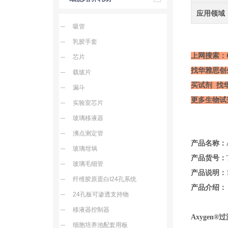
应用领域
吸管
乳胶手套
上网搜索：C
芯片
找华雅思创
载玻片
买试剂 找
漏斗
更多生物试
实验室芯片
玻璃移液器
沸点测定管
产品名称：Axyg
玻璃坩埚
产品货号：TF-
玻璃毛细管
产品说明：
纤维胶原蛋白I24孔系统
产品介绍：
24孔板可渗透支持物
移液器控制器
Axyge
细胞培养池配套用板