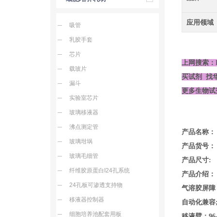
应用领域
吸管
乳胶手套
芯片
上网搜索：
载玻片
买试剂 找
漏斗
更多生物试
实验室芯片
玻璃移液器
沸点测定管
产品名称： 150 
玻璃坩埚
产品货号： 1
玻璃毛细管
产品尺寸: 
纤维胶原蛋白I24孔系统
产品介绍
24孔板可渗透支持物
气溶胶屏
移液器控制器
自动化兼
细胞培养池配套用板
移液臂：96-c