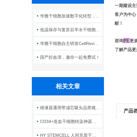
一期建设主
客户为中心
华雅干细胞加速数字化转型，以智能化服务赋能生命科学创新发展
献！
低温保存与复苏后羊水干细胞培养基的选择要点：维持细胞活性的关键因素
PE
咨询
更
华雅干细胞自主研发CellRevive Supplement细胞急救万能添加剂正式开售
了解产品更
国产好血清，邀你一起免费试！
相关文章
移液器通用带滤芯吸头品类规格知多少
产品
CD34+造血干细胞转染神器：ProteanFect Max
HY STEMCELL 人间充质干细胞培养基（无血清，临床级）