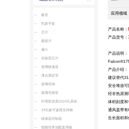
应用领域
吸管
乳胶手套
产品名称：
芯片
产品货号：
载玻片
漏斗
产品说明：
实验室芯片
Falcon®17
玻璃移液器
产品介绍：
沸点测定管
建议替代31
玻璃坩埚
安全堆放可
玻璃毛细管
经非热原测试，
纤维胶原蛋白I24孔系统
体积刻度和
通风盖带有
24孔板可渗透支持物
生长面积和
移液器控制器
细胞培养池配套用板