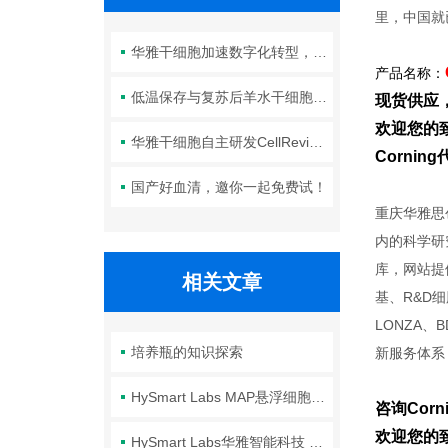
里，中国就
华雅干细胞加速数字化转型，以智能化服务赋能生命科学创新发展
产品名称：
低温保存与复苏后羊水干细胞培养基的选择要点：维持细胞活性的关键因素
现货供应
欢迎您的致
华雅干细胞自主研发CellRevive Supplement细胞急救万能添加剂正式开售
Corni
国产好血清，邀你一起免费试！
重庆华雅思
内的科学研
库，网站提
相关文章
基、R&D细胞
LONZA、B
培养瓶的知识探索
新服务体系
HySmart Labs MAP悬浮细胞培养瓶：高效、安全、无缝放大
咨询Corn
欢迎您的致
HySmart Labs华雅智能科技 MAP30-R悬浮培养瓶产品详解