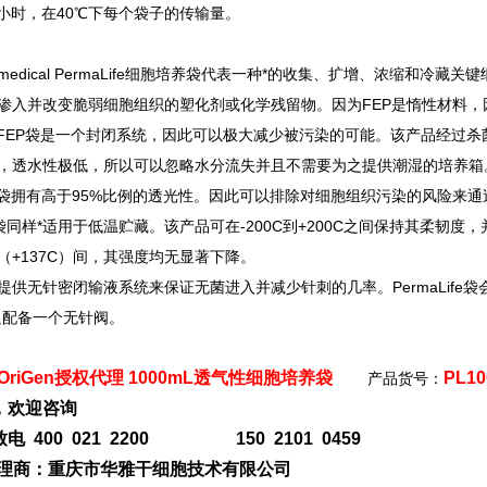
小时，在40℃下每个袋子的传输量。
medical PermaLife
细胞培养袋代表一种*的收集、扩增、浓缩和冷藏关键
渗入并改变脆弱细胞组织的塑化剂或化学残留物。因为FEP是惰性材料
 FEP
袋是一个封闭系统，因此可以极大减少被污染的可能。该产品经过杀
，透水性极低，所以可以忽略水分流失并且不需要为之提供潮湿的培养箱
袋拥有高于95%比例的透光性。因此可以排除对细胞组织污染的风险来通
袋同样*适用于低温贮藏。该产品可在-200C到+200C之间保持其柔韧度
（+137C）间，其强度均无显著下降。
提供无针密闭输液系统来保证无菌进入并减少针刺的几率。PermaLif
号只配备一个无针阀。
OriGen授权代理 1000mL透气性细胞培养袋
PL10
产品货号：
，欢迎咨询
电 400 021 2200 150 2101 0459
n代理商：重庆市华雅干细胞技术有限公司