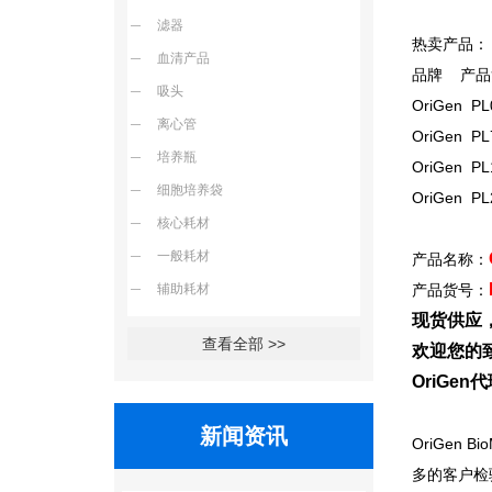
滤器
热卖产品：
血清产品
品牌 产品
吸头
OriGen PL
离心管
OriGen PL7
培养瓶
OriGen PL1
细胞培养袋
OriGen PL2
核心耗材
一般耗材
产品名称：
辅助耗材
产品货号：
现货供应
查看全部 >>
欢迎您的致
OriGe
新闻资讯
OriGen Bio
多的客户检