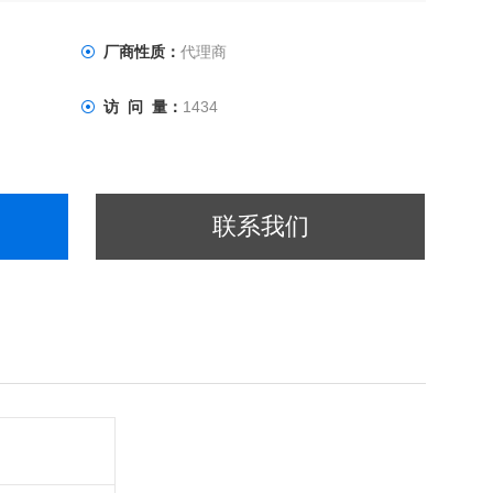
厂商性质：
代理商
访 问 量：
1434
联系我们