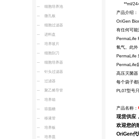
**ml/24
细胞培养池
产品介绍：
微孔板
OriGen Bio
细胞过滤器
有任何可能
进料盘
PermaLife
培养玻片
氧气。此外
细胞刮刀
PermaLife
细胞培养器
PermaLife
针头过滤器
高压灭菌器
过滤器
每个袋子都
聚乙烯导管
PL07型
培养箱
产品名称：
琼脂糖
现货供应
移液管
欢迎您的致
培养板
OriGe
培养皿