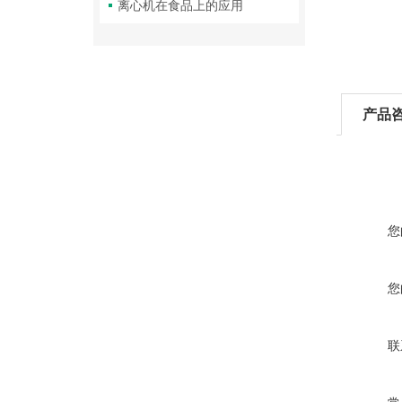
离心机在食品上的应用
产品
您
您
联