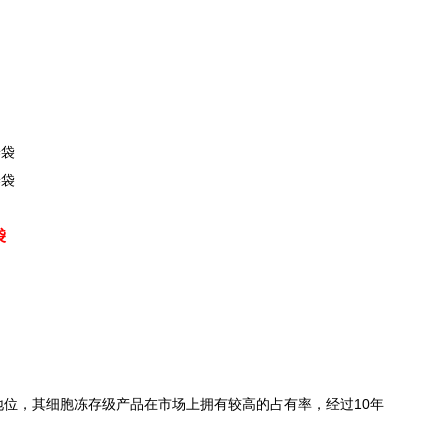
养袋
养袋
袋
地位，其细胞冻存级产品在市场上拥有较高的占有率，经过10年