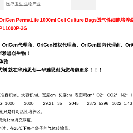
医疗卫生,生物产业
OriGen PermaLife 1000ml Cell Culture Bags透气性细胞培养
PL1000P-2G
：
OriGen
代理商、
OriGen
授权代理商、
OriGen
国内代理商、
Or
华雅思创生物！
华雅
试剂 就在华雅思创—华雅思创为您考虑更多！！！
积mL 大容积mL 宽度cm 长度cm 表面积cm² O2* CO2* N2* H
-2G 1000 3000 29.21 35 2045 2372 5296 1022 1.43
宽只是针对活性培养区。
积为1cm填充厚度。
小时，在25℃下每个袋子的气体传输量。