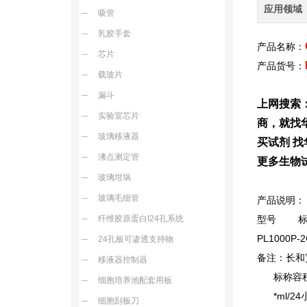
应用领域
吸管
乳胶手套
产品名称：
芯片
产品货号：
载玻片
漏斗
上网搜索
实验室芯片
商，就找
玻璃移液器
买试剂 找
沸点测定管
更多生物
玻璃坩埚
玻璃毛细管
产品说明：
纤维胶原蛋白I24孔系统
型号 标准容
PL1000P
24孔板可渗透支持物
备注：长和
移液器控制器
标称容
细胞培养池配套用板
*ml/24
细胞刮板刀