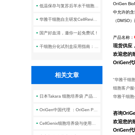
OriGen Bio
低温保存与复苏后羊水干细胞培养基的选择要点：维持细胞活性的关键因素
中允许的含
华雅干细胞自主研发CellRevive Supplement细胞急救万能添加剂正式开售
（DMSO
国产好血清，邀你一起免费试！
产品名称：
现货供应
干细胞分化试剂盒应用指南：适配胚胎干细胞、间充质干细胞的差异化操作
欢迎您的致
OriGe
相关文章
“华雅干细
细胞客户服
日本Takara 细胞培养袋 产品介绍
华雅干细胞
OriGen中国代理 ：OriGen PermaLife细胞培养袋
咨询Ori
欢迎您的致
CellGenix细胞培养袋与使用培养瓶相比
OriGe