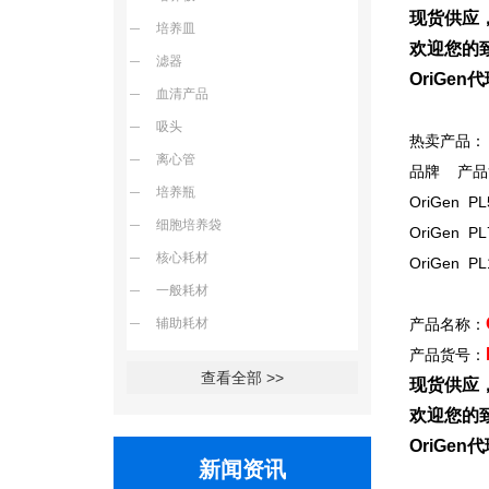
现货供应
培养皿
欢迎您的致
滤器
OriGe
血清产品
吸头
热卖产品：
离心管
品牌 产品
培养瓶
OriGen PL5
细胞培养袋
OriGen PL7
核心耗材
OriGen PL1
一般耗材
辅助耗材
产品名称：
产品货号：
查看全部 >>
现货供应
欢迎您的致
OriGe
新闻资讯