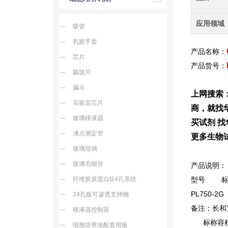
应用领域
吸管
乳胶手套
产品名称：
芯片
产品货号：
载玻片
漏斗
上网搜索
实验室芯片
商，就找
玻璃移液器
买试剂 找
沸点测定管
更多生物
玻璃坩埚
玻璃毛细管
产品说明：
纤维胶原蛋白I24孔系统
型号 标准容
PL750-2
24孔板可渗透支持物
备注：长和
移液器控制器
标称容
细胞培养池配套用板