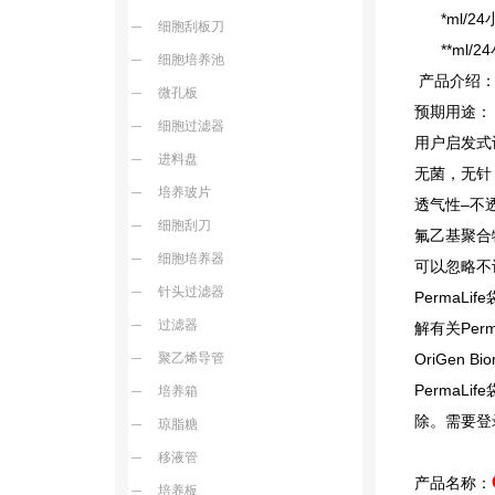
*ml/24
细胞刮板刀
**ml/24
细胞培养池
产品介绍
微孔板
预期用途： 
细胞过滤器
用户启发式
进料盘
无菌，无针
培养玻片
透气性–不
细胞刮刀
氟乙基聚合
细胞培养器
可以忽略不
针头过滤器
PermaL
过滤器
解有关Per
聚乙烯导管
OriGen 
PermaL
培养箱
除。需要登
琼脂糖
移液管
产品名称：
培养板