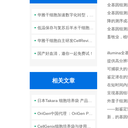
全基因组测
全基因组测
华雅干细胞加速数字化转型，以智能化服务赋能生命科学创新发展
降的测序成
低温保存与复苏后羊水干细胞培养基的选择要点：维持细胞活性的关键因素
全基因组测
畜牧业，植
华雅干细胞自主研发CellRevive Supplement细胞急救万能添加剂正式开售
illumin
国产好血清，邀你一起免费试！
提供高分辨
可捕获大的
鉴定潜在的
相关文章
在短时间内
呈现基因组
日本Takara 细胞培养袋 产品介绍
外显子组测
——如鉴定
OriGen中国代理 ：OriGen PermaLife细胞培养袋
新，的基因
CellGenix细胞培养袋与使用培养瓶相比