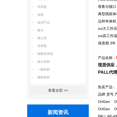
母鲁尔接口
培养皿
典型残留体
滤器
总样本体积 =
血清产品
zui大工作压力
吸头
zui高工作温
离心管
保质期 3年
培养瓶
细胞培养袋
产品名称：
核心耗材
现货供应
一般耗材
PALL
辅助耗材
热卖产品：
查看全部 >>
品牌 货号 
OriGen O
OriGen O
新闻资讯
PALL AP-4