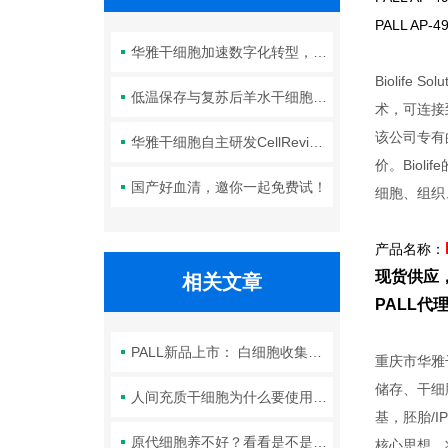
PALL AP-4
华雅干细胞加速数字化转型，以智能化服务赋能生命科学创新发展
Biolif
低温保存与复苏后羊水干细胞培养基的选择要点：维持细胞活性的关键因素
术，可连接
该公司专有的
华雅干细胞自主研发CellRevive Supplement细胞急救万能添加剂正式开售
价。Bio
国产好血清，邀你一起免费试！
细胞、组织
产品名称：
现货供应
相关文章
PALL
PALL新品上市： 白细胞收集的无菌针头滤器
重庆市华雅
储存、干细
人间充质干细胞为什么要使用无血清培养基？
基，胚胎/
原代细胞养不好？看看是不是这里出问题了？
核心思想，