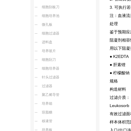
细胞刮板刀
3.
可执行若
注：血液流
细胞培养池
处理
微孔板
鉴于预期应
细胞过滤器
阻凝剂相容
进料盘
用以下阻凝
培养玻片
● K2EDTA
细胞刮刀
● 肝素锂
细胞培养器
● 柠檬酸钠
针头过滤器
规格
过滤器
构造材料
聚乙烯导管
过滤介质：
培养箱
Leukosorb
琼脂糖
有效过滤面积 
移液管
样本体积范围 
培养板
入口/出口