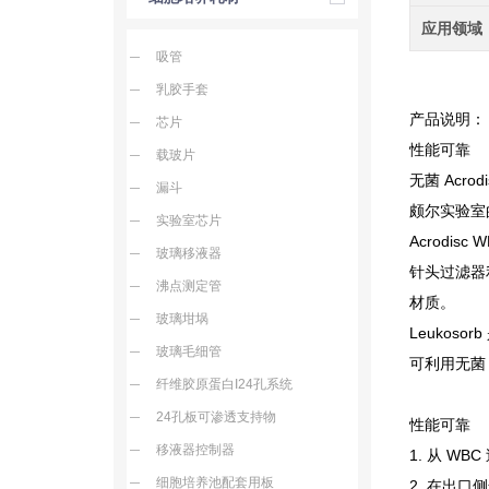
应用领域
吸管
乳胶手套
产品说明：
芯片
性能可靠
载玻片
无菌 Acro
漏斗
颇尔实验室
实验室芯片
Acrodisc 
玻璃移液器
针头过滤器
沸点测定管
材质。
玻璃坩埚
Leukosorb
玻璃毛细管
可利用无菌 
纤维胶原蛋白I24孔系统
24孔板可渗透支持物
性能可靠
移液器控制器
1.
从 WB
细胞培养池配套用板
2.
在出口侧