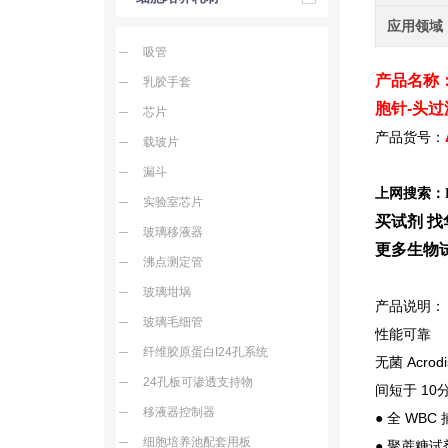
应用领域
吸管
产品名称：25
乳胶手套
胞针-头过
芯片
产品货号：
载玻片
漏斗
上网搜索：
实验室芯片
买试剂 找
玻璃移液器
更多生物
沸点测定管
玻璃坩埚
产品说明：
玻璃毛细管
性能可靠
纤维胶原蛋白I24孔系统
无菌 Acr
24孔板可渗透支持物
间短于 10
分
移液器控制器
● 全 WBC
细胞培养池配套用板
● 聚蔗糖