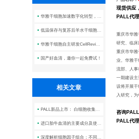
现货供应
华雅干细胞加速数字化转型，以智能化服务赋能生命科学创新发展
PALL
低温保存与复苏后羊水干细胞培养基的选择要点：维持细胞活性的关键因素
重庆市华雅
研究、临床
华雅干细胞自主研发CellRevive Supplement细胞急救万能添加剂正式开售
重庆市华雅
国产好血清，邀你一起免费试！
业。华雅干
流部、人事
一期建设主
设将开展干
相关文章
入研究，为
PALL新品上市： 白细胞收集的无菌针头滤器
咨询PAL
PALL
进口胎牛血清的主要成分及使用功能
深度解析细胞因子组合：不同生长因子对脐带血干细胞培养基效能的具体影响