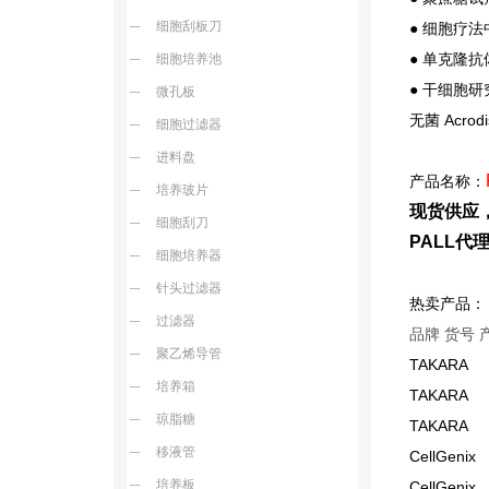
细胞刮板刀
● 细胞疗
● 单克隆
细胞培养池
● 干细胞
微孔板
无菌 Acr
细胞过滤器
进料盘
产品名称：
培养玻片
现货供应
细胞刮刀
PALL
细胞培养器
针头过滤器
热卖产品：
过滤器
品牌 货号 
聚乙烯导管
TAKAR
培养箱
TAKARA
琼脂糖
TAKAR
移液管
CellGeni
培养板
CellGeni