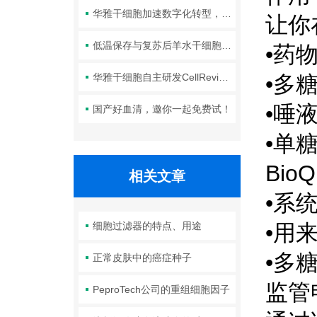
华雅干细胞加速数字化转型，以智能化服务赋能生命科学创新发展
让你
低温保存与复苏后羊水干细胞培养基的选择要点：维持细胞活性的关键因素
•药
华雅干细胞自主研发CellRevive Supplement细胞急救万能添加剂正式开售
•多
•唾
国产好血清，邀你一起免费试！
•单
BioQ
相关文章
•系
细胞过滤器的特点、用途
•用
•多
正常皮肤中的癌症种子
监管
PeproTech公司的重组细胞因子