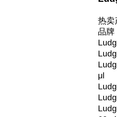
热卖
品
Lud
Lud
Lu
μl
Lu
Lud
Lud