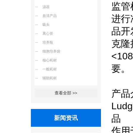
监管
滤器
进行
血清产品
吸头
品开
离心管
克隆
培养瓶
细胞培养袋
<1
核心耗材
要。
一般耗材
辅助耗材
产品
查看全部 >>
Lud
品
新闻资讯
作用