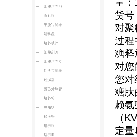
量：
细胞培养池
货号：
微孔板
对聚
细胞过滤器
进料盘
过程
培养玻片
糖释
细胞刮刀
细胞培养器
对您
针头过滤器
您对
过滤器
糖肽
聚乙烯导管
培养箱
赖氨酸
琼脂糖
（K
移液管
培养板
定量
培养皿