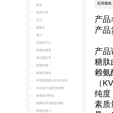
应用领域
吸管
乳胶手套
产品
芯片
产品
载玻片
漏斗
实验室芯片
产品
玻璃移液器
沸点测定管
糖肽
玻璃坩埚
赖氨酸
玻璃毛细管
（K
纤维胶原蛋白I24孔系统
24孔板可渗透支持物
纯度
移液器控制器
素质量
细胞培养池配套用板
细胞刮板刀