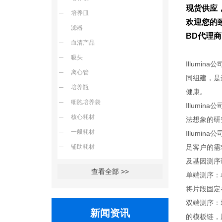
现货供应
培养皿
欢迎您的致
滤器
BD代理
血清产品
吸头
Illumina
离心管
同组建，是
培养瓶
健康。
细胞培养袋
Illum
核心耗材
法想象的研
一般耗材
Illum
辅助耗材
足客户的需求
及基因测序
查看全部 >>
单端测序：单
将片段固定在
双端测序：
新闻资讯
的模板链，用