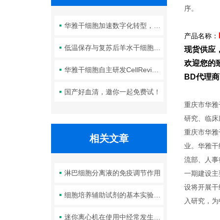
序。
华雅干细胞加速数字化转型，以智能化服务赋能生命科学创新发展
产品名称：
低温保存与复苏后羊水干细胞培养基的选择要点：维持细胞活性的关键因素
现货供应
欢迎您的致
华雅干细胞自主研发CellRevive Supplement细胞急救万能添加剂正式开售
BD代理
国产好血清，邀你一起免费试！
重庆市华雅
研究、临床
重庆市华雅
相关文章
业。华雅干
流部、人事
淋巴细胞分离液的免疫调节作用
一期建设主
设将开展干
细胞培养辅助试剂的基本实验操作
入研究，为
迷你离心机在使用中经常发生电机不能启动的现象