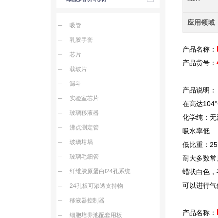
应用领域
吸管
乳胶手套
产品名称：
芯片
产品货号：
载玻片
漏斗
产品说明：
实验室芯片
在高达104
玻璃移液器
化学纯：无
沸点测定管
吸水率低
玻璃坩埚
低比重：25°
玻璃毛细管
耐大多数常
纤维胶原蛋白I24孔系统
蜡状白色，
可以进行气
24孔板可渗透支持物
移液器控制器
产品名称：
细胞培养池配套用板