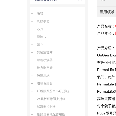
应用领域
吸管
乳胶手套
产品名称：
芯片
产品货号：
载玻片
漏斗
产品介绍：
实验室芯片
OriGen Bio
玻璃移液器
有任何可能
沸点测定管
PermaLife
玻璃坩埚
氧气。此外
玻璃毛细管
PermaLife
纤维胶原蛋白I24孔系统
PermaLife
高压灭菌器
24孔板可渗透支持物
每个袋子都
移液器控制器
PL07型
细胞培养池配套用板