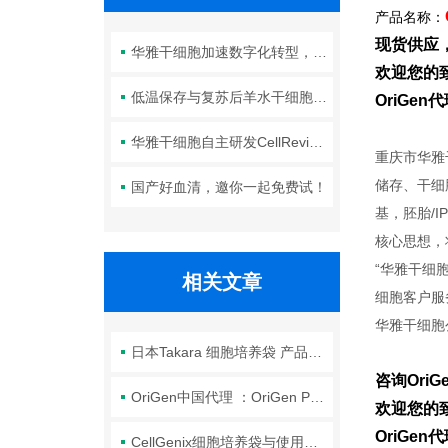
产品名称：
现货供应
华雅干细胞加速数字化转型，以智能化服务赋能生命科学创新发展
欢迎您的致
低温保存与复苏后羊水干细胞培养基的选择要点：维持细胞活性的关键因素
OriGe
华雅干细胞自主研发CellRevive Supplement细胞急救万能添加剂正式开售
重庆市华雅
储存、干细
国产好血清，邀你一起免费试！
基，胚胎/
核心思想，
“华雅干细
相关文章
细胞客户服
华雅干细胞
日本Takara 细胞培养袋 产品介绍
咨询Ori
OriGen中国代理 ：OriGen PermaLife细胞培养袋
欢迎您的致
OriGe
CellGenix细胞培养袋与使用培养瓶相比