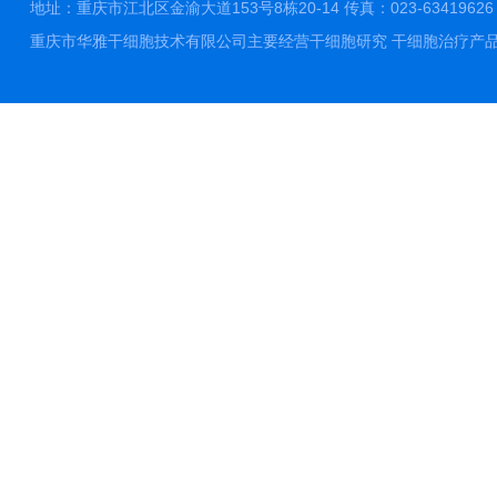
地址：重庆市江北区金渝大道153号8栋20-14 传真：023-63419626 邮件
重庆市华雅干细胞技术有限公司主要经营干细胞研究 干细胞治疗产品