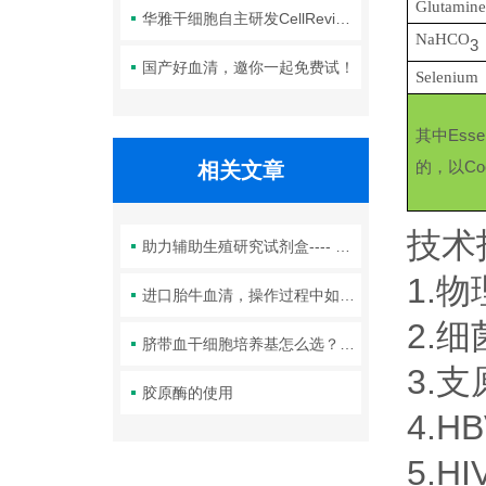
Glutamin
华雅干细胞自主研发CellRevive Supplement细胞急救万能添加剂正式开售
NaHCO
3
国产好血清，邀你一起免费试！
Selenium
其中Esse
的，以Co
相关文章
技术
助力辅助生殖研究试剂盒---- PicoPLEX WGA
1.
进口胎牛血清，操作过程中如何避免沉淀的产生？
2.
脐带血干细胞培养基怎么选？无血清与含血清配方优劣对比指南
3.
胶原酶的使用
4.H
5.H