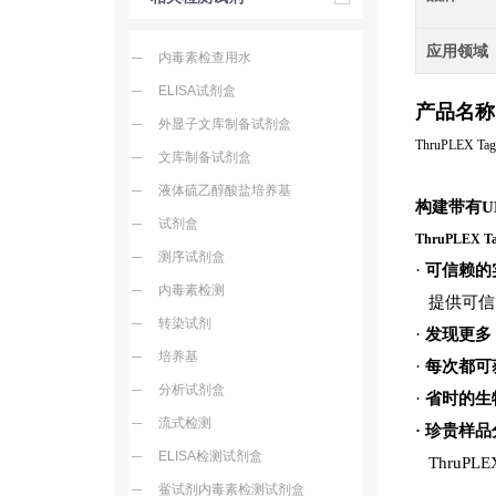
应用领域
内毒素检查用水
ELISA试剂盒
产品名称
外显子文库制备试剂盒
ThruPLEX Tag
文库制备试剂盒
液体硫乙醇酸盐培养基
构建带有UMT
试剂盒
ThruPLEX T
测序试剂盒
·
可信赖的
内毒素检测
提供可信
转染试剂
·
发现更多
培养基
·
每次都可
分析试剂盒
·
省时的生
流式检测
· 珍贵样
ELISA检测试剂盒
ThruPL
鲎试剂内毒素检测试剂盒