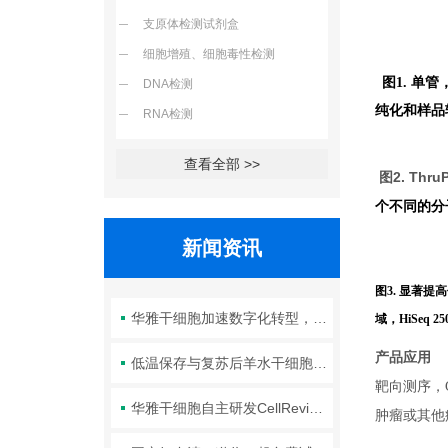
支原体检测试剂盒
细胞增殖、细胞毒性检测
图1. 单管
DNA检测
纯化和样品
RNA检测
查看全部 >>
图2. Th
个不同的分
新闻资讯
图3. 显著提高信
华雅干细胞加速数字化转型，以智能化服务赋能生命科学创新发展
域，HiSeq 
产品应用
低温保存与复苏后羊水干细胞培养基的选择要点：维持细胞活性的关键因素
靶向测序，
华雅干细胞自主研发CellRevive Supplement细胞急救万能添加剂正式开售
肿瘤或其他