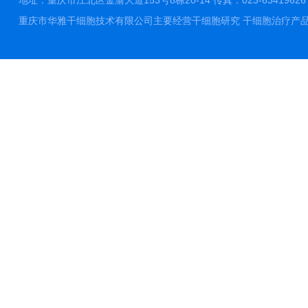
地址：重庆市江北区金渝大道153号8栋20-14 传真：023-63419626 邮件
重庆市华雅干细胞技术有限公司主要经营干细胞研究 干细胞治疗产品