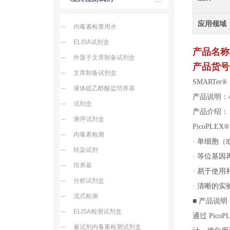
应用领域
内毒素检查用水
ELISA试剂盒
产品名称
外显子文库制备试剂盒
产品货号：
文库制备试剂盒
SMARTer® P
液体硫乙醇酸盐培养基
产品说明：
试剂盒
产品介绍：
测序试剂盒
PicoPLEX® 
内毒素检测
· 单细胞（
转染试剂
等位基因
·
培养基
· 易于使用
分析试剂盒
· 清晰的
流式检测
■ 产品说明
ELISA检测试剂盒
通过 Pic
鲎试剂内毒素检测试剂盒