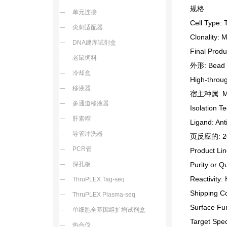
规格
单元连接
Cell Type: 
尖刺适配器
Clonality: 
DNA建库试剂盒
Final Produ
老鼠饲料
外形: Bead
冷却盒
High-throug
移液器
宿主种属: M
多通道移液器
Isolation 
肝素帽
Ligand: Ant
导管冲洗器
页反应的: 20
PCR管
Product L
深孔板
Purity or Q
Reactivity
ThruPLEX Tag-seq
Shipping C
ThruPLEX Plasma-seq
Surface Fun
单细胞全基因组扩增试剂盒
Target Spe
热合仪