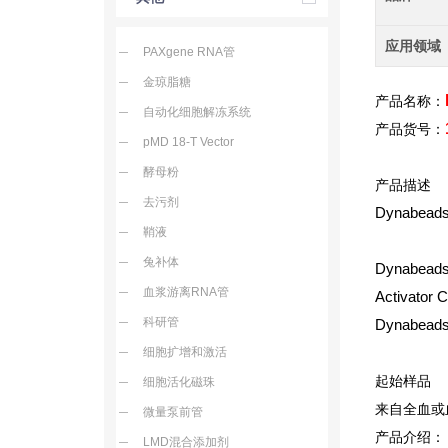
应用领域
PAXgene RNA管
金琼脂糖
产品名称：
自动化细胞解冻系统
产品货号：
pMD 18-T Vector
酵母粉
产品描述
去污剂
Dynabea
鞘液
兔补体
Dynabea
血浆游离RNA管
Activa
科研管
Dynab
细胞扩增和激活
起始样品
细胞活化磁珠
来自全血或血
微量泵前管
产品介绍：
LMD混合添加剂