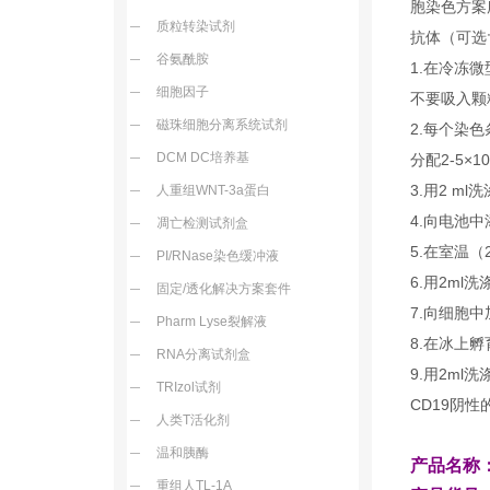
胞染色方案所
质粒转染试剂
抗体（可选
谷氨酰胺
1.在冷冻
细胞因子
不要吸入颗
磁珠细胞分离系统试剂
2.每个染
DCM DC培养基
分配2-5×
3.用2 
人重组WNT-3a蛋白
4.向电池中
凋亡检测试剂盒
5.在室温（
PI/RNase染色缓冲液
6.用2m
固定/透化解决方案套件
7.向细胞
Pharm Lyse裂解液
8.在冰上孵
RNA分离试剂盒
9.用2m
TRIzol试剂
CD19阴
人类T活化剂
温和胰酶
产品名称
重组人TL-1A