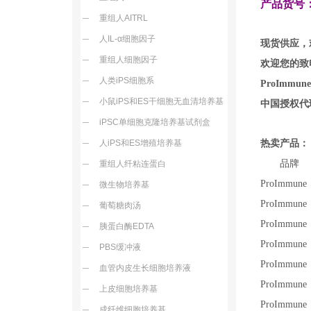
产品货号：P
重组人AITRL
人IL-α细胞因子
现货供应，
重组人细胞因子
欢迎您的致电
人类iPS细胞系
ProIm
小鼠iPS和ES干细胞无血清培养基
中国授权代
iPSC单细胞克隆培养基试剂盒
人iPS和ES增殖培养基
热卖产品：
品
重组人纤粘连蛋白
ProImmune
微生物培养基
ProImmune 
葡萄糖肉汤
ProImmune 
胰蛋白酶EDTA
ProImmune
PBS缓冲液
ProImmune
血管内皮生长细胞培养液
ProImmune 
上皮细胞培养基
ProImmune
成纤维细胞培养基