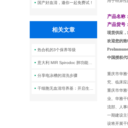
用于特异性
国产好血清，邀你一起免费试！
产品名称
产品货号：P
相关文章
现货供应，
欢迎您的致电
ProIm
热合机的3个保养等级
中国授权代
意大利 MIR Spirodoc 肺功能仪｜核心技术与应用 FAQ
重庆市华雅
分享电泳槽的清洗步骤
究、临床应
干细胞无血清培养基：开启生命科学的新篇章
重庆市华雅
业。华雅干
流部、人事
一期建设主
设将开展干