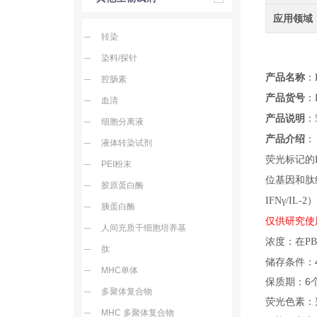
应用领域
转染
染料/探针
产品名称
：P
腔肠素
产品货号
：
血清
产品说明
：
细胞分离液
产品介绍
：
液体转染试剂
荧光标记的P
PEI粉末
位基因和肽
胶原蛋白酶
IFNγ/I
胰蛋白酶
仅供研究使
人间充质干细胞培养基
浓度：在PBS
肽
储存条件：
MHC单体
保质期：6
多聚体复合物
荧光色素：别
MHC 多聚体复合物