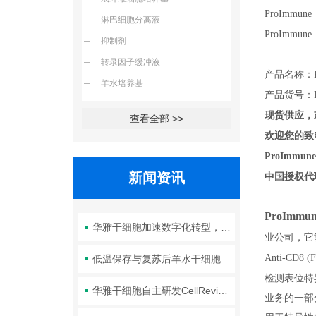
ProImmune
淋巴细胞分离液
ProImmun
抑制剂
转录因子缓冲液
产品名称：Pro5
羊水培养基
产品货号：Pr
现货供应，
查看全部 >>
欢迎您的致电
ProIm
新闻资讯
中国授权代
ProImmun
华雅干细胞加速数字化转型，以智能化服务赋能生命科学创新发展
业公司，它能
Anti-CD8 
低温保存与复苏后羊水干细胞培养基的选择要点：维持细胞活性的关键因素
检测表位特异
华雅干细胞自主研发CellRevive Supplement细胞急救万能添加剂正式开售
业务的一部分