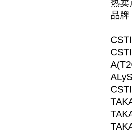
热卖
CS
CS
A(T2
ALyS
CS
TA
TA
TA