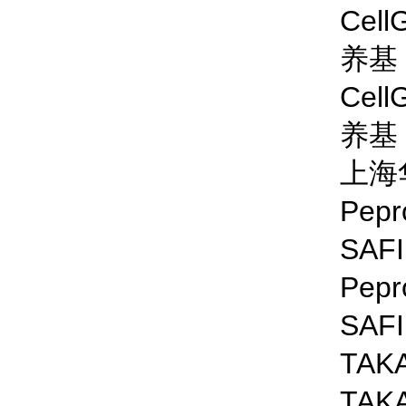
Cel
养基
Cel
养基
上海
Pepr
SAFI
Pepr
SAFI
TA
TA