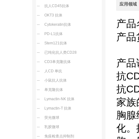
应用领域
抗人CD45抗体
OKT3 抗体
产品
Cytokeratin抗体
产品
PD-L1抗体
Stem121抗体
已纯化抗人类CD28
产品
CD3单克隆抗体
人CD 单抗
抗C
小鼠抗人抗体
抗C
单克隆抗体
家族
Lymactin-NK 抗体
Lymactin-T 抗体
胸腺
荧光微球
化。
乳胶微球
免疫检查点抑制剂