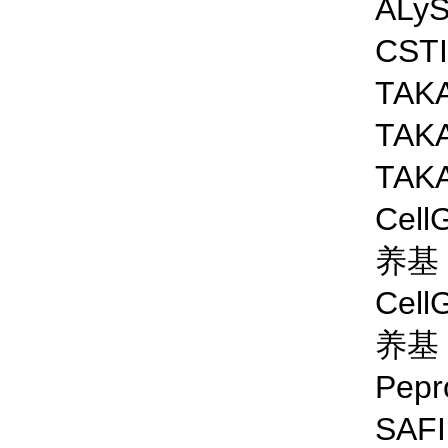
ALyS
CS
TA
TA
TA
Cel
养基
Cel
养基
Pepr
SAFI