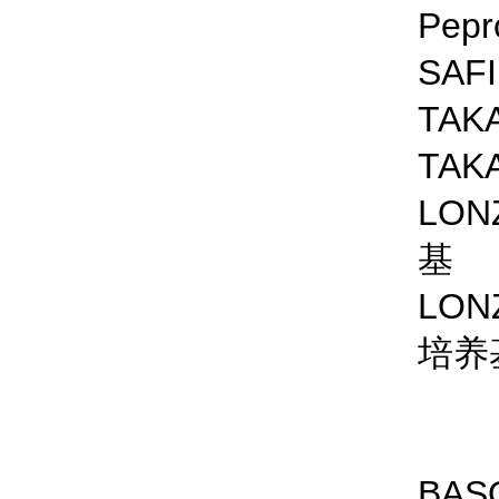
Pepr
SAFI
TA
TA
LO
基
LO
培养
BAS