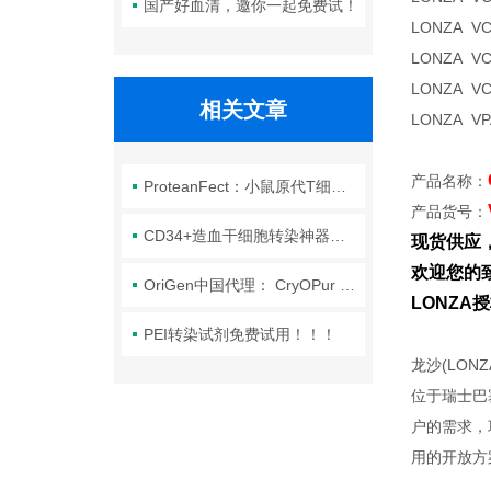
国产好血清，邀你一起免费试！
LONZA V
LONZA V
LONZA V
相关文章
LONZA V
产品名称：
ProteanFect：小鼠原代T细胞从提取到转染全流程攻略
产品货号：
CD34+造血干细胞转染神器：ProteanFect Max
现货供应
欢迎您的致
OriGen中国代理： CryOPur -OriGen 冻存液 纯DMSO
LONZ
PEI转染试剂免费试用！！！
龙沙(LO
位于瑞士巴
户的需求，
用的