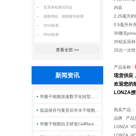
支原体检测试剂盒
内容
2.25毫升的N
细胞增殖、细胞毒性检测
0.5毫升补
DNA检测
30微克pma
RNA检测
25铝反应杯
查看全部 >>
25次一次
产品名称：
新闻资讯
现货供应
欢迎您的致
LONZ
华雅干细胞加速数字化转型，以智能化服务赋能生命科学创新发展
热卖产品：
低温保存与复苏后羊水干细胞培养基的选择要点：维持细胞活性的关键因素
品牌
华雅干细胞自主研发CellRevive Supplement细胞急救万能添加剂正式开售
LONZA V
LONZA V