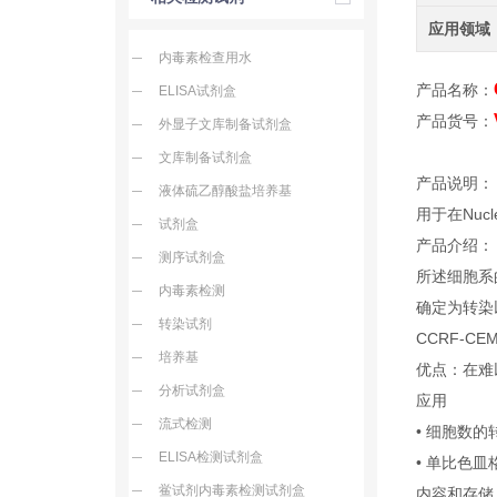
应用领域
内毒素检查用水
产品名称：
ELISA试剂盒
产品货号：
外显子文库制备试剂盒
文库制备试剂盒
产品说明：
液体硫乙醇酸盐培养基
用于在Nucle
试剂盒
产品介绍：
测序试剂盒
所述细胞系的N
内毒素检测
确定为转染
转染试剂
CCRF-CEM
培养基
优点：在难
分析试剂盒
应用
流式检测
• 细胞数的转
ELISA检测试剂盒
• 单比色
鲎试剂内毒素检测试剂盒
内容和存储