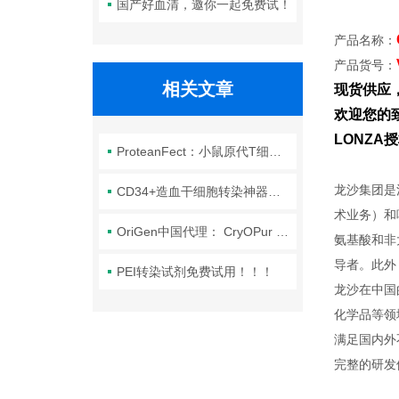
国产好血清，邀你一起免费试！
产品名称：
产品货号：
相关文章
现货供应
欢迎您的致
LONZ
ProteanFect：小鼠原代T细胞从提取到转染全流程攻略
龙沙集团是
CD34+造血干细胞转染神器：ProteanFect Max
术业务）和
OriGen中国代理： CryOPur -OriGen 冻存液 纯DMSO
氨基酸和非
导者。此外
PEI转染试剂免费试用！！！
龙沙在中国
化学品等领
满足国内外
完整的研发