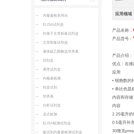
应用领域
内毒素检查用水
ELISA试剂盒
产品名称：
外显子文库制备试剂盒
产品货号：
文库制备试剂盒
液体硫乙醇酸盐培养基
产品介绍：
试剂盒
优点：在难
测序试剂盒
应用
内毒素检测
• 细胞数的转
转染试剂
• 单比色
培养基
内容和存储
分析试剂盒
内容
2.25毫升的N
流式检测
0.5毫升补
ELISA检测试剂盒
30微克pma
鲎试剂内毒素检测试剂盒