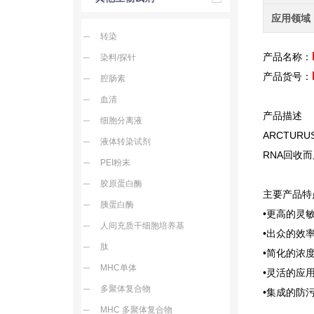
应用领域
转染
产品名称：
染料/探针
产品货号：
腔肠素
血清
产品描述
细胞分离液
ARCTURUS
液体转染试剂
RNA回收
PEI粉末
胶原蛋白酶
主要产品特
胰蛋白酶
•更高的灵
人间充质干细胞培养基
•出众的效率
肽
•简化的浓
MHC单体
•灵活的应
多聚体复合物
•集成的防污
MHC 多聚体复合物