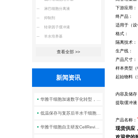
下游应用：
淋巴细胞分离液
终产品：
抑制剂
适用于（设备）
转录因子缓冲液
格式：
羊水培养基
隔离技术
生产线： P
查看全部 >>
产品尺寸
样本类型（
新闻资讯
起始物料（
内容及储存
华雅干细胞加速数字化转型，以智能化服务赋能生命科学创新发展
提取缓冲液
低温保存与复苏后羊水干细胞培养基的选择要点：维持细胞活性的关键因素
产品名称：
华雅干细胞自主研发CellRevive Supplement细胞急救万能添加剂正式开售
现货供应
欢迎您的致