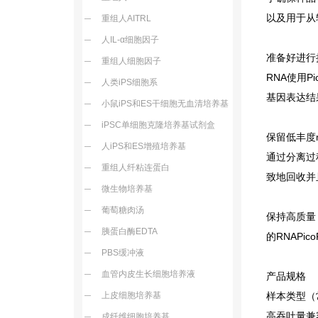
以及用于从
重组人AITRL
人IL-α细胞因子
准备好进行
重组人细胞因子
RNA
使用P
人类iPS细胞系
基因表达结
小鼠iPS和ES干细胞无血清培养基
iPSC单细胞克隆培养基试剂盒
保留低丰度
人iPS和ES增殖培养基
通过分离过
重组人纤粘连蛋白
致地回收并
微生物培养基
葡萄糖肉汤
保持高质量
胰蛋白酶EDTA
的RNAP
PBS缓冲液
血管内皮生长细胞培养液
产品规格
上皮细胞培养基
样本类型（
高吞吐量兼
成纤维细胞培养基