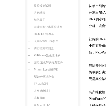
质粒转染试剂
从单个细胞
分离出RN
谷氨酰胺
RNA的小
细胞因子
分析。该套
磁珠细胞分离系统试剂
DCM DC培养基
获得的RN
人重组WNT-3a蛋白
小而有价值
凋亡检测试剂盒
品，Pico
PI/RNase染色缓冲液
固定/透化解决方案套件
消除费时的
Pharm Lyse裂解液
简单的分离
RNA分离试剂盒
无需真空浓
TRIzol试剂
人类T活化剂
高产纯化柱
温和胰酶
PicoPure®
重组人TL-1A
于确保样品