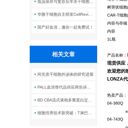
低温保存与复苏后羊水干细胞培养基的选择要点：维持细胞活性的关键因素
树突状细胞
华雅干细胞自主研发CellRevive Supplement细胞急救万能添加剂正式开售
CAR-T
细胞
内容与存储
国产好血清，邀你一起免费试！
内容
1L
瓶
相关文章
产品名称：
现货供应
欢迎您的致
间充质干细胞外泌体的研究进展
LONZ
PALL血清替代品供应商告诉你如何解冻血清
热卖产品：
BD CBA流式液相多重蛋白定量技术
04-380Q X
and ph
细胞培养技术新突破：T淋巴细胞培养基的优化研究
04-743Q 
gentami