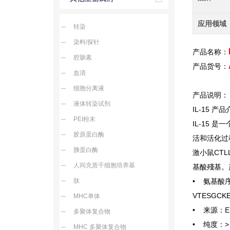
应用领域
转染
染料/探针
产品名称：
腔肠素
产品货号：
血清
细胞分离液
产品说明：
液体转染试剂
IL-15
产品
PEI粉末
IL-15
是一
胶原蛋白酶
活和活化过
胰蛋白酶
激小鼠CTL
人间充质干细胞培养基
基酸殘基。
肽
• 氨基酸序列：
VTESGCKE
MHC单体
• 来源：E
多聚体复合物
• 纯度：> 
MHC 多聚体复合物