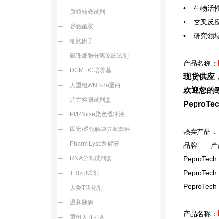
• 生物活性：
质粒转染试剂
• 交叉反应
谷氨酰胺
• 研究领域：
细胞因子
磁珠细胞分离系统试剂
产品名称：
DCM DC培养基
现货供应
人重组WNT-3a蛋白
欢迎您的致
凋亡检测试剂盒
Pepro
PI/RNase染色缓冲液
固定/透化解决方案套件
热卖产品：
Pharm Lyse裂解液
品牌 产
RNA分离试剂盒
PeproTech
PeproTech
TRIzol试剂
PeproTech
人类T活化剂
温和胰酶
产品名称：
重组人TL-1A