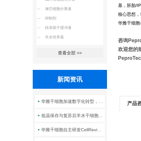
基，胚胎/
淋巴细胞分离液
核心思想，
抑制剂
华雅干细胞
转录因子缓冲液
羊水培养基
咨询Pepr
欢迎您的致
查看全部 >>
Pepro
新闻资讯
华雅干细胞加速数字化转型，以智能化服务赋能生命科学创新发展
产品
低温保存与复苏后羊水干细胞培养基的选择要点：维持细胞活性的关键因素
华雅干细胞自主研发CellRevive Supplement细胞急救万能添加剂正式开售