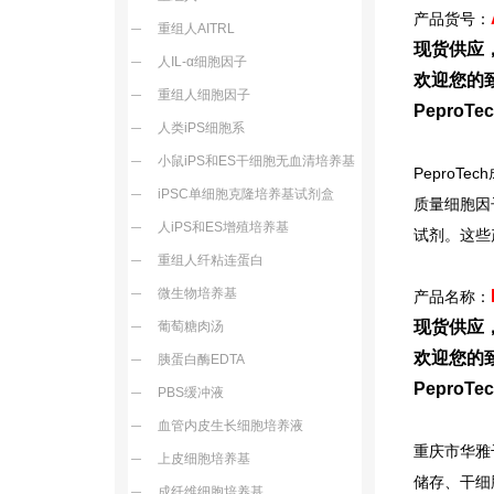
产品货号：
重组人AITRL
现货供应
人IL-α细胞因子
欢迎您的致
重组人细胞因子
Pepro
人类iPS细胞系
小鼠iPS和ES干细胞无血清培养基
PeproTech
iPSC单细胞克隆培养基试剂盒
质量细胞因
人iPS和ES增殖培养基
试剂。这些
重组人纤粘连蛋白
微生物培养基
产品名称：
现货供应
葡萄糖肉汤
欢迎您的致
胰蛋白酶EDTA
Pepro
PBS缓冲液
血管内皮生长细胞培养液
重庆市华雅
上皮细胞培养基
储存、干细
成纤维细胞培养基