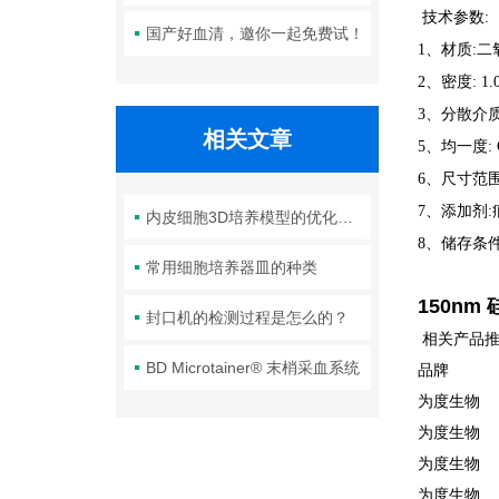
技术参数:
国产好血清，邀你一起免费试！
1、材质:
2、密度: 1.05
3、分散介质
相关文章
5、均一度: 
6、尺寸范围: 
7、添加剂
内皮细胞3D培养模型的优化探索
8、储存条件
常用细胞培养器皿的种类
150nm
封口机的检测过程是怎么的？
相关产品推
BD Microtainer® 末梢采血系统
品牌 
为度生物 
为度生物
为度生物 M
为度生物 