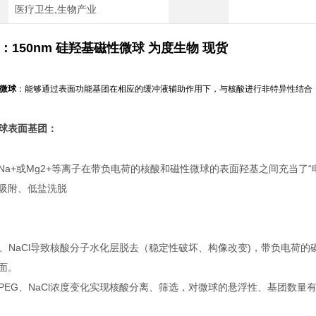
医疗卫生,生物产业
：
150nm 硅羟基磁性微球 为度生物 现货
微球
：能够通过表面功能基团在相应的缓冲液辅助作用下，与核酸进行非特异性结合
球表面基团：
Na+或Mg2+等离子在带负电荷的核酸和磁性微球的表面羟基之间充当了
吸附、低盐洗脱
G、NaCl导致核酸分子水化层脱去（稳定性破坏、构像改变)，带负电荷
面。
PEG、NaCl浓度变化实现核酸分离、筛选，对微球的悬浮性、基团数量