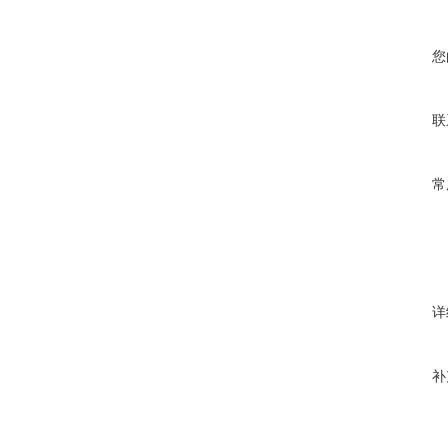
您
联
常
详
补