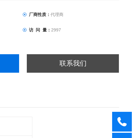
厂商性质：
代理商
访 问 量：
2997
联系我们