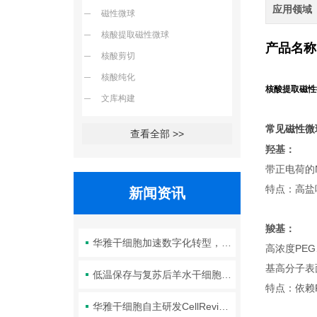
应用领域
磁性微球
核酸提取磁性微球
产品名称
核酸剪切
核酸纯化
核酸提取磁性
文库构建
常见磁性微
查看全部 >>
羟基：
带正电荷的
特点：高盐
新闻资讯
羧基：
华雅干细胞加速数字化转型，以智能化服务赋能生命科学创新发展
高浓度PE
基高分子表
低温保存与复苏后羊水干细胞培养基的选择要点：维持细胞活性的关键因素
特点：依赖
华雅干细胞自主研发CellRevive Supplement细胞急救万能添加剂正式开售