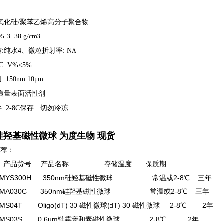
二氧化硅/聚苯乙烯高分子聚合物
-3. 38 g/cm3
:纯水4、微粒折射率: NA
C. V%<5%
150nm 10μm
:痕量表面活性剂
: 2-8C保存，切勿冷冻
 硅羟基磁性微球 为度生物 现货
荐：
产品货号 产品名称 存储温度 保质期
MYS300H 350nm硅羟基磁性微球 常温或2-8℃ 三年
 MA030C 350nm硅羟基磁性微球 常温或2-8℃ 三年
S04T Oligo(dT) 30 磁性微球(dT) 30 磁性微球 2-8℃ 2年
MS03S 0.6um链霉亲和素磁性微球 2-8℃ 2年