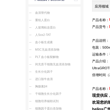
应用领域
血清替代物
产品名称：
重组人蛋白
产品货号：
人玻璃粘连蛋白
人Sox2-TAT
产品说明：
血小板生成素
包装：500
MSC无血清添加物
运输条件：
PLT 血小板裂解物
产品介绍：
间充质干细胞无血清添加物
UltraGRO
生长分化因子
倍增时间（
进口胎牛血清
胸腺素β4
产品名称：
干细胞生长分化因子
现货供应
细胞培养辅助试剂
欢迎您的致
细胞因子蛋白添加物
helio