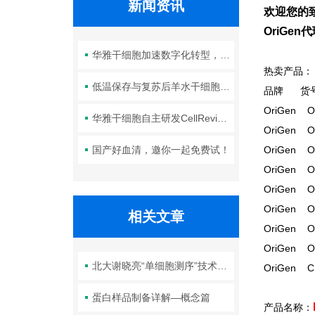
新闻资讯
欢迎您的致
OriGe
华雅干细胞加速数字化转型，以智能化服务赋能生命科学创新发展
热卖产品：
低温保存与复苏后羊水干细胞培养基的选择要点：维持细胞活性的关键因素
品牌
OriGen O
华雅干细胞自主研发CellRevive Supplement细胞急救万能添加剂正式开售
OriGen O
国产好血清，邀你一起免费试！
OriGen O
OriGen O
OriGen O
OriGen O
相关文章
OriGen O
OriGen O
北大谢晓亮“单细胞测序”技术荣登《Nature Methods》年度方法
OriGen 
蛋白样品制备详解—概念篇
产品名称：