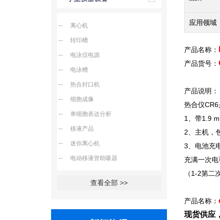
应用领域
离心机
转印槽
产品名称：
电泳仪电源
产品货号：
电泳槽
热合封口机
产品说明：
细胞成像
热合仪CR
单细胞表达分析
1
、带1.9
移液产品
2
、主机，
迷你离心机
3
、电池充
电动移液管助吸器
充满一次电可
（1-2第
查看全部 >>
产品名称：
现货供应