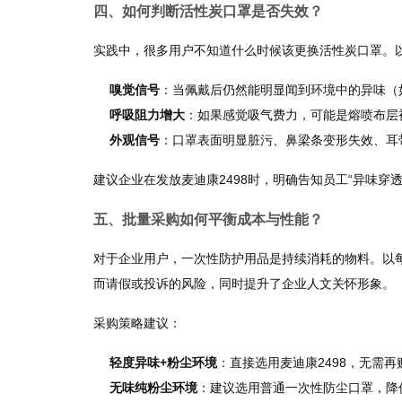
四、如何判断活性炭口罩是否失效？
实践中，很多用户不知道什么时候该更换活性炭口罩。
嗅觉信号
：当佩戴后仍然能明显闻到环境中的异味（
呼吸阻力增大
：如果感觉吸气费力，可能是熔喷布层
外观信号
：口罩表面明显脏污、鼻梁条变形失效、耳
建议企业在发放麦迪康2498时，明确告知员工“异味穿
五、批量采购如何平衡成本与性能？
对于企业用户，一次性防护用品是持续消耗的物料。以每天
而请假或投诉的风险，同时提升了企业人文关怀形象。
采购策略建议：
轻度异味+粉尘环境
：直接选用麦迪康2498，无需
无味纯粉尘环境
：建议选用普通一次性防尘口罩，降