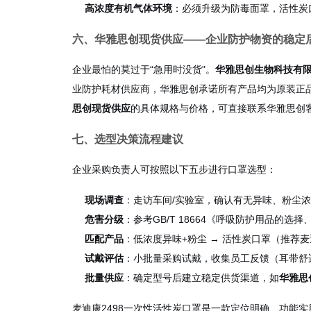
高浓度有机气体环境
：必须升级为防毒面罩，活性炭
六、华雅思创现货供应——企业防护物资的稳定
企业最怕的莫过于“急用时没货"。
华雅思创生物科技有
业防护耗材供应商，华雅思创承诺所有产品均为原装正
思创现货供应
的具体规格与价格，可直接联系华雅思创
七、选型决策流程建议
企业采购负责人可按照以下五步进行口罩选型：
现场调查
：走访车间/实验室，确认有无异味、粉尘
危害分级
：参考GB/T 18664《呼吸防护用品的
匹配产品
：低浓度异味+粉尘 → 活性炭口罩（推荐麦
试戴评估
：小批量采购试戴，收集员工反馈（耳带舒
批量供应
：确定型号后建立稳定供货渠道，如
华雅思
麦迪康2498一次性活性炭口罩是一款定位明确、功能