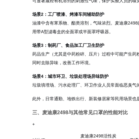
可显著减轻有机溶剂的刺激性气味，保护实验人员的嗅
场景2：工厂喷漆、烤漆车间辅助防护
油漆中含有苯系物、酯类溶剂，气味浓烈。麦迪康249
用带A型滤毒盒的全面罩或半面罩呼吸器。
场景3：制药厂、食品加工厂卫生防护
药品生产（尤其是中药粉碎、压片）过程中可能产生药粉
同时去除异味，改善工作环境。
场景4：城市环卫、垃圾处理场异味防护
垃圾填埋场、污水处理厂、环卫作业人员常面临恶臭气
此外，日常通勤、地铁出行、新装修居家等民用场景也是
三、麦迪康2498与其他常见口罩的性能对比
+
麦迪康2498活性炭