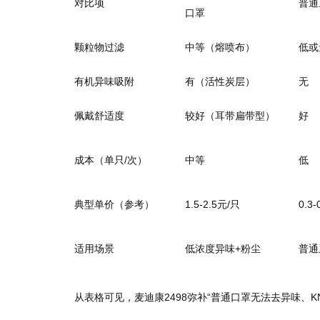
对比项
普通
口罩
颗粒物过滤
中等（熔喷布）
低或
有机异味吸附
有（活性炭层）
无
佩戴舒适度
较好（耳带扁带型）
好
成本（单只/次）
中等
低
典型单价（参考）
1.5-2.5元/只
0.3
适用场景
低浓度异味+粉尘
普通
从表格可见，麦迪康2498弥补“普通口罩无法去异味